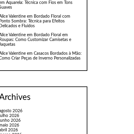
em Aquarela: Técnica com Fios em Tons
Suaves
Alice Valentine
em
Bordado Floral com
Ponto Sombra: Técnica para Efeitos
Delicados e Fluidos
Alice Valentine
em
Bordado Floral em
Roupas: Como Customizar Camisetas e
Jaquetas
Alice Valentine
em
Casacos Bordados à Mão:
Como Criar Peças de Inverno Personalizadas
Archives
agosto 2026
julho 2026
junho 2026
maio 2026
abril 2026