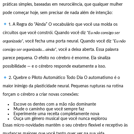
práticas simples, baseadas em neurociência, que qualquer mulher
pode começar hoje, sem precisar de nada além de intenção:
1. A Regra do “Ainda” O vocabulário que você usa molda os
circuitos que você constrói. Quando você diz
“Eu não consigo ser
organizada”
, você fecha uma porta neural. Quando você diz
“Eu não
consigo ser organizada… ainda”
, você a deixa aberta. Essa palavra
parece pequena. O efeito no cérebro é enorme. Ela sinaliza
possibilidade — e o cérebro responde exatamente a isso.
2. Quebre o Piloto Automático Todo Dia O automatismo é o
maior inimigo da plasticidade neural. Pequenas rupturas na rotina
forçam o cérebro a criar novas conexões:
Escove os dentes com a mão não dominante
Mude o caminho que você sempre faz
Experimente uma receita completamente nova
Ouça um gênero musical que você nunca explorou
Essas micro-novidades mantêm o seu cérebro flexível e receptivo às
mudanças maiores que você tanto quer ver na sua vida.